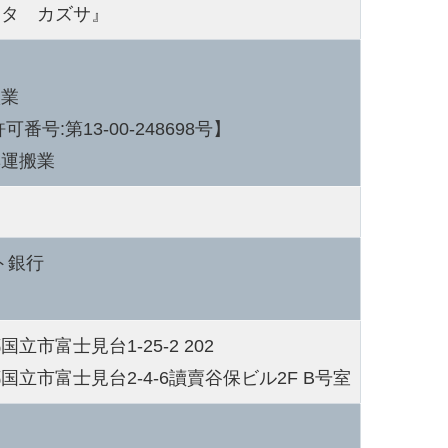
カタ カズサ』
搬業
番号:第13-00-248698号】
集運搬業
ト銀行
富士見台1-25-2 202
立市富士見台2-4-6讀賣谷保ビル2F B号室