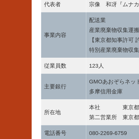
代表者
宗像 和冴『ムナ
配送業
産業廃棄物収集運
事業内容
【東京都知事許可 許可
特別産業廃棄物収
従業員数
123人
GMOあおぞらネッ
主要銀行
多摩信用金庫
本社 東京都国立市
所在地
第二営業所 東京都国
電話番号
080-2269-6759